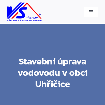
Skip
to
Toggle
content
Navigati
Úvod
Služby
O firmě
Stavební úprava
vodovodu v obci
Reference
Uhřičice
Kontakt